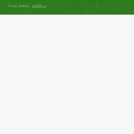
Český překlad –
phpBB.cz