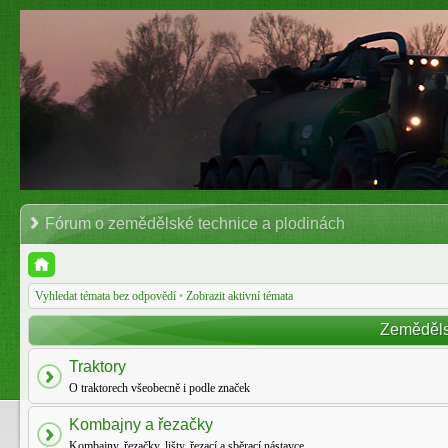
Fórum o zemědělské technice a plodinách
Vyhledat témata bez odpovědí
•
Zobrazit aktivní témata
Zeměděls
Traktory
O traktorech všeobecně i podle značek
Kombajny a řezačky
Kombajny, řezačky, lišty, řezací a sběrací nástavce