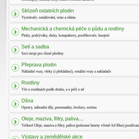
Sklizeň ostatních plodin
Vyorávače, senážování, seno a sláma
Mechanická a chemická péče o půdu a rostliny
Pluhy, podrýváky, disky, kompaktory, postřikovače, hnojení
Setí a sadba
Secí stroje pro různé plodiny
Přeprava plodin
Nákladní vozy, vleky (i překládací), senážní vozy a nakladače
Rostliny
Vše o rostlinách podle druhu, a o péči o ně
Dílna
Opravy, náhradní díly, pneumatiky, brožury, sezóna
Oleje, maziva, filtry, paliva....
Veškeré Oleje, maziva a filtry, paliva (pohonné hmoty včetně Ad Blue) používan
Výstavy a zemědělské akce