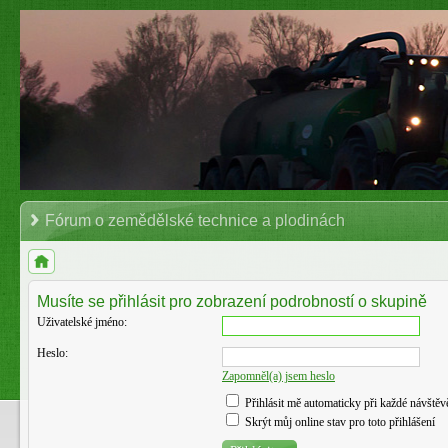
Fórum o zemědělské technice a plodinách
Musíte se přihlásit pro zobrazení podrobností o skupině
Uživatelské jméno:
Heslo:
Zapomněl(a) jsem heslo
Přihlásit mě automaticky při každé návštěv
Skrýt můj online stav pro toto přihlášení