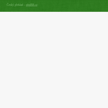
Český překlad –
phpBB.cz