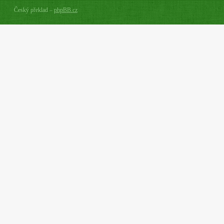
Český překlad –
phpBB.cz