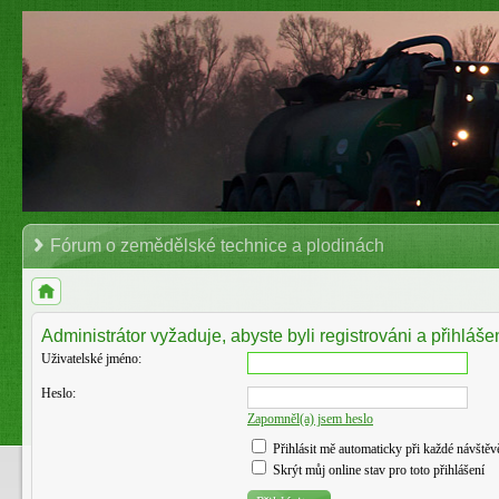
Fórum o zemědělské technice a plodinách
Administrátor vyžaduje, abyste byli registrováni a přihlášen
Uživatelské jméno:
Heslo:
Zapomněl(a) jsem heslo
Přihlásit mě automaticky při každé návštěv
Skrýt můj online stav pro toto přihlášení