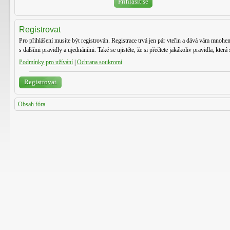
Registrovat
Pro přihlášení musíte být registrován. Registrace trvá jen pár vteřin a dává vám mnohem
s dalšími pravidly a ujednáními. Také se ujistěte, že si přečtete jakákoliv pravidla, která 
Podmínky pro užívání
|
Ochrana soukromí
Registrovat
Obsah fóra