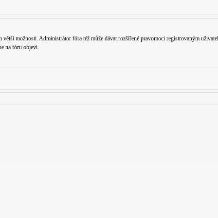
 větší možnosti. Administrátor fóra též může dávat rozšířené pravomoci registrovaným uživatelů
se na fóru objeví.