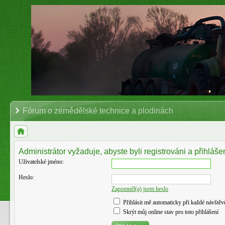
Fórum o zemědělské technice a plodinách
Administrátor vyžaduje, abyste byli registrováni a přihlášen
Uživatelské jméno:
Heslo:
Zapomněl(a) jsem heslo
Přihlásit mě automaticky při každé návštěv
Skrýt můj online stav pro toto přihlášení