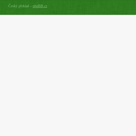
Český překlad –
phpBB.cz