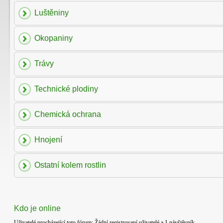
Luštěniny
Okopaniny
Trávy
Technické plodiny
Chemická ochrana
Hnojení
Ostatní kolem rostlin
Kdo je online
Uživatelé procházející toto fórum: Žádní registrovaní uživatelé a 1 návštěvník