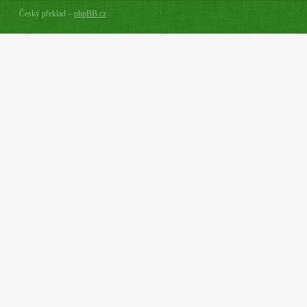
Český překlad –
phpBB.cz