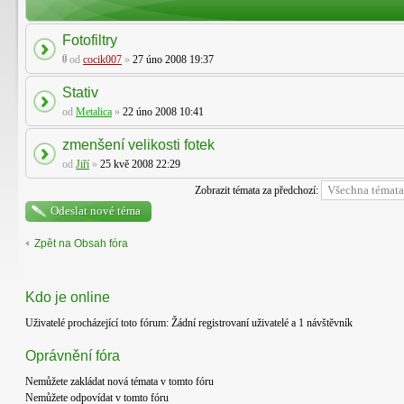
Fotofiltry
od
cocik007
»
27 úno 2008 19:37
Stativ
od
Metalica
»
22 úno 2008 10:41
zmenšení velikosti fotek
od
Jiří
»
25 kvě 2008 22:29
Zobrazit témata za předchozí:
Odeslat nové téma
Zpět na Obsah fóra
Kdo je online
Uživatelé procházející toto fórum: Žádní registrovaní uživatelé a 1 návštěvník
Oprávnění fóra
Nemůžete
zakládat nová témata v tomto fóru
Nemůžete
odpovídat v tomto fóru