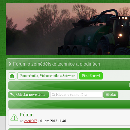
Fórum o zemědělské technice a plodinách
Fototechnika, Videotechnika a Software
Příslušenství
Odeslat nové téma
Fórum
od
cocik007
»
01 pro 2013 11:46