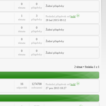
0
0
Žádné příspěvky
témata
příspěvky
1
3
Poslední příspěvek
od
bold
témata
příspěvky
28 led 2015 09:12
0
0
Žádné příspěvky
témata
příspěvky
0
0
Žádné příspěvky
témata
příspěvky
0
0
Žádné příspěvky
témata
příspěvky
2 témat • Stránka
1
z
1
16
1274700
Poslední příspěvek
od
bold
odpovědi
zobrazení
27 pro 2013 10:27