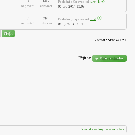
0
6968
Poslední příspěvek
od
juraj_k
odpovědi
zobrazení
05 pro 2014 13:09
2
7945
Poslední příspěvek
od
bold
odpovědi
zobrazení
05 říj 2013 08:14
2 témat • Stránka
1
z
1
Přejít na:
Naše technika
Smazat všechny cookies z fóra