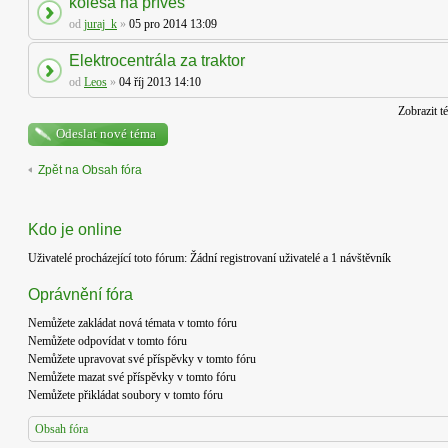
kolesa na príves
od
juraj_k
»
05 pro 2014 13:09
Elektrocentrála za traktor
od
Leos
»
04 říj 2013 14:10
Zobrazit t
Odeslat nové téma
Zpět na Obsah fóra
Kdo je online
Uživatelé procházející toto fórum: Žádní registrovaní uživatelé a 1 návštěvník
Oprávnění fóra
Nemůžete
zakládat nová témata v tomto fóru
Nemůžete
odpovídat v tomto fóru
Nemůžete
upravovat své příspěvky v tomto fóru
Nemůžete
mazat své příspěvky v tomto fóru
Nemůžete
přikládat soubory v tomto fóru
Obsah fóra