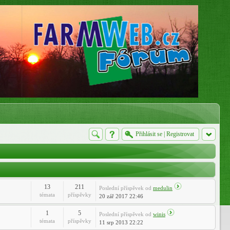
Přihlásit se
|
Registrovat
13
211
Poslední příspěvek
od
medulin
témata
příspěvky
20 zář 2017 22:46
1
5
Poslední příspěvek
od
winis
témata
příspěvky
11 srp 2013 22:22