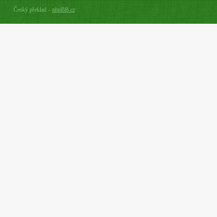
Český překlad –
phpBB.cz