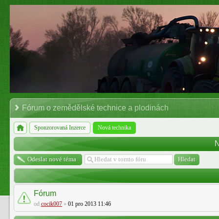
Fórum o zemědělské technice a plodinách
Sponzorovaná Inzerce
Nová technika
N
Odeslat nové téma
Fórum
od
cocik007
»
01 pro 2013 11:46