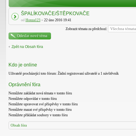
ŠPALÍKOVAČE/ŠTĚPKOVAČE
od
Honza123
»
22 úno 2016 19:41
Zobrazit témata za předchozí:
Odeslat nové téma
Zpět na Obsah fóra
Kdo je online
Uživatelé procházející toto fórum: Žádní registrovaní uživatelé a 1 návštěvník
Oprávnění fóra
Nemůžete
zakládat nová témata v tomto fóru
Nemůžete
odpovídat v tomto fóru
Nemůžete
upravovat své příspěvky v tomto fóru
Nemůžete
mazat své příspěvky v tomto fóru
Nemůžete
přikládat soubory v tomto fóru
Obsah fóra