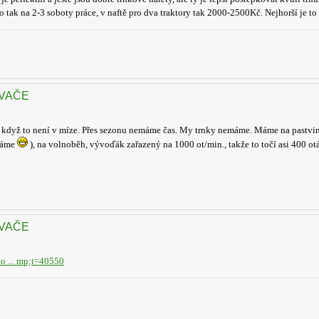
 tak na 2-3 soboty práce, v naftě pro dva traktory tak 2000-2500Kč. Nejhorší je to
OVAČE
, když to není v míze. Přes sezonu nemáme čas. My trnky nemáme. Máme na pastvině
emáme
), na volnoběh, vývoďák zařazený na 1000 ot/min., takže to točí asi 400 o
OVAČE
o ... mp;t=40550