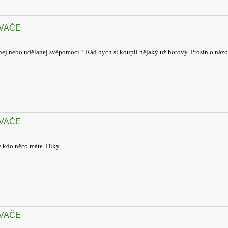
OVAČE
ej nebo udělanej svépomocí ? Rád bych si koupil nějaký už hotový. Prosín o názo
OVAČE
e kdo něco máte. Díky
OVAČE