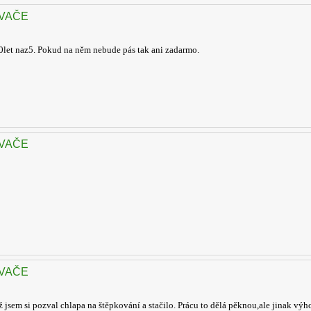
OVAČE
 70let naz5. Pokud na něm nebude pás tak ani zadarmo.
OVAČE
OVAČE
ž jsem si pozval chlapa na štěpkování a stačilo. Prácu to dělá pěknou,ale jinak 