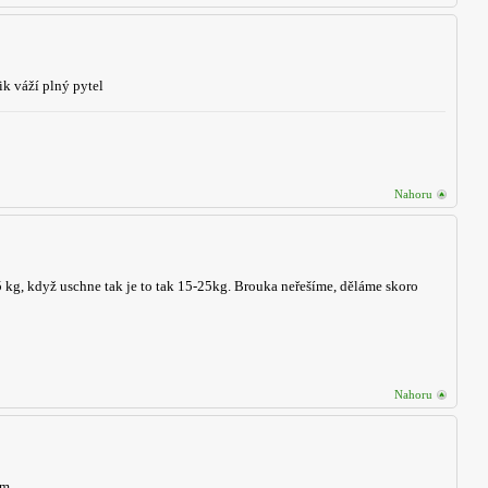
ik váží plný pytel
Nahoru
35 kg, když uschne tak je to tak 15-25kg. Brouka neřešíme, děláme skoro
Nahoru
ům.