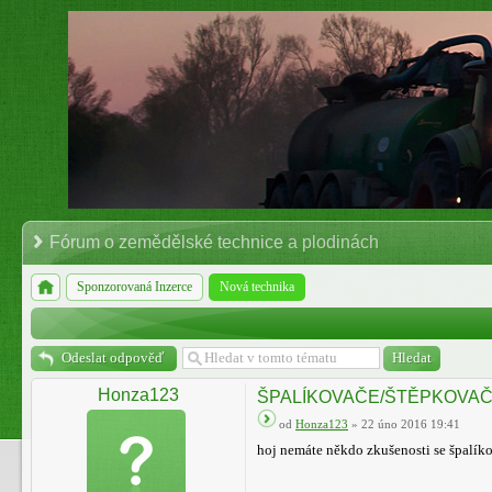
Fórum o zemědělské technice a plodinách
Sponzorovaná Inzerce
Nová technika
Odeslat odpověď
Honza123
ŠPALÍKOVAČE/ŠTĚPKOVA
od
Honza123
» 22 úno 2016 19:41
hoj nemáte někdo zkušenosti se špalíko