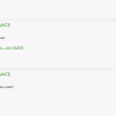
OVAČE
ení.
o ... mp;t=82839
OVAČE
ako celek?