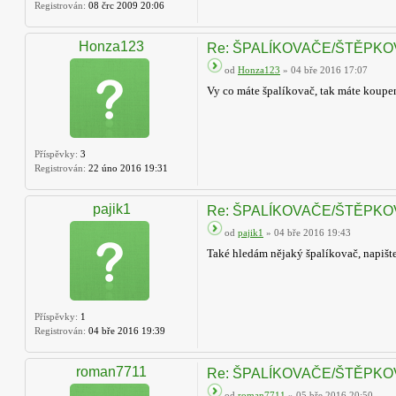
Registrován:
08 črc 2009 20:06
Honza123
Re: ŠPALÍKOVAČE/ŠTĚPK
od
Honza123
» 04 bře 2016 17:07
Vy co máte špalíkovač, tak máte koupen
Příspěvky:
3
Registrován:
22 úno 2016 19:31
pajik1
Re: ŠPALÍKOVAČE/ŠTĚPK
od
pajik1
» 04 bře 2016 19:43
Také hledám nějaký špalíkovač, napišt
Příspěvky:
1
Registrován:
04 bře 2016 19:39
roman7711
Re: ŠPALÍKOVAČE/ŠTĚPK
od
roman7711
» 05 bře 2016 20:50