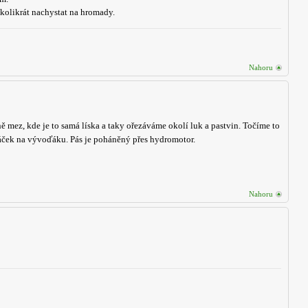
 kolikrát nachystat na hromady.
Nahoru
 mez, kde je to samá líska a taky ořezáváme okolí luk a pastvin. Točíme to
táček na vývoďáku. Pás je poháněný přes hydromotor.
Nahoru