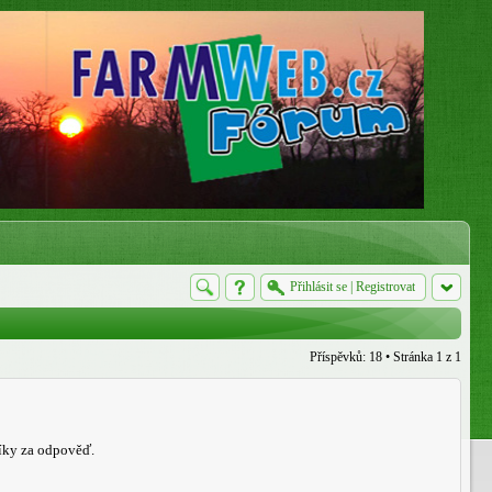
Přihlásit se
|
Registrovat
Příspěvků: 18 • Stránka
1
z
1
Díky za odpověď.