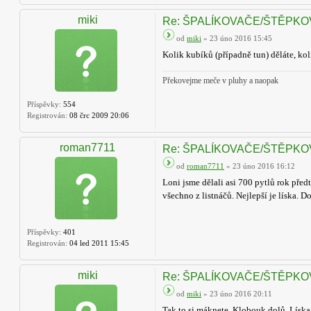
miki
Re: ŠPALÍKOVAČE/ŠTĚPK
od
miki
» 23 úno 2016 15:45
Kolik kubíků (případně tun) děláte, koli
Překovejme meče v pluhy a naopak
Příspěvky:
554
Registrován:
08 črc 2009 20:06
roman7711
Re: ŠPALÍKOVAČE/ŠTĚPK
od
roman7711
» 23 úno 2016 16:12
Loni jsme dělali asi 700 pytlů rok před
všechno z listnáčů. Nejlepší je líska. 
Příspěvky:
401
Registrován:
04 led 2011 15:45
miki
Re: ŠPALÍKOVAČE/ŠTĚPK
od
miki
» 23 úno 2016 20:11
Tak to si máknete. Klobouk dolů. Líska j