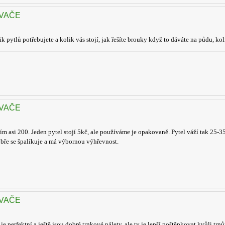
OVAČE
k pytlů potřebujete a kolik vás stojí, jak řešíte brouky když to dáváte na půdu, kol
OVAČE
tím asi 200. Jeden pytel stojí 5kč, ale používáme je opakovaně. Pytel váží tak 25-
Dobře se špalíkuje a má výbornou výhřevnost.
OVAČE
e perfektní a ještě jsou dobré trnkové nálety, ale ty je lepší poštěpkovat kvůli trn