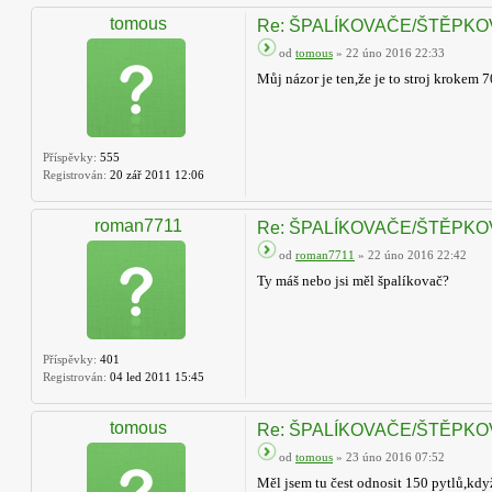
tomous
Re: ŠPALÍKOVAČE/ŠTĚPK
od
tomous
» 22 úno 2016 22:33
Můj názor je ten,že je to stroj krokem
Příspěvky:
555
Registrován:
20 zář 2011 12:06
roman7711
Re: ŠPALÍKOVAČE/ŠTĚPK
od
roman7711
» 22 úno 2016 22:42
Ty máš nebo jsi měl špalíkovač?
Příspěvky:
401
Registrován:
04 led 2011 15:45
tomous
Re: ŠPALÍKOVAČE/ŠTĚPK
od
tomous
» 23 úno 2016 07:52
Měl jsem tu čest odnosit 150 pytlů,kdy