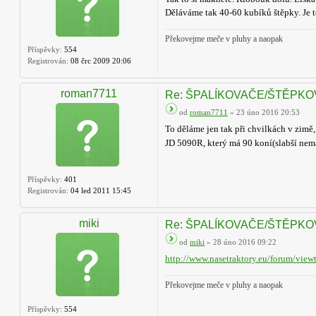
Děláváme tak 40-60 kubíků štěpky. Je to
Překovejme meče v pluhy a naopak
Příspěvky:
554
Registrován:
08 črc 2009 20:06
roman7711
Re: ŠPALÍKOVAČE/ŠTĚPK
od
roman7711
» 23 úno 2016 20:53
To děláme jen tak při chvilkách v zimě
JD 5090R, který má 90 koní(slabší n
Příspěvky:
401
Registrován:
04 led 2011 15:45
miki
Re: ŠPALÍKOVAČE/ŠTĚPK
od
miki
» 28 úno 2016 09:22
http://www.nasetraktory.eu/forum/viewt
Překovejme meče v pluhy a naopak
Příspěvky:
554