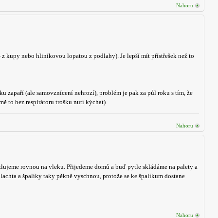
Nahoru
z kupy nebo hliníkovou lopatou z podlahy). Je lepší mít přístřešek než to
u zapaří (ale samovznícení nehrozí), problém je pak za půl roku s tím, že
mě to bez respirátoru trošku nutí kýchat)
Nahoru
ytlujeme rovnou na vleku. Přijedeme domů a buď pytle skládáme na palety a
plachta a špalíky taky pěkně vyschnou, protože se ke špalíkum dostane
Nahoru