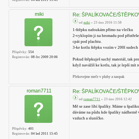
miki
Re: ŠPALÍKOVAČE/ŠTĚPK
od
miki
» 23 úno 2016 11:58
1-štěpku nafoukám přímo na vlečku
2-vyklopím ji na hromadu pod přístřeše
cpát pod plachtu.
3-ke kotlu štěpku vozím v 200l sudech 
Příspěvky:
554
Registrován:
08 črc 2009 20:06
Pokud štěpkuješ suchý materiál, tak pro
když navážíš ke kotlu, tak je lepší mít
Překovejme meče v pluhy a naopak
roman7711
Re: ŠPALÍKOVAČE/ŠTĚPK
od
roman7711
» 23 úno 2016 12:42
Mě se zase líbí špalíky. Máme u špalík
dáváme na půdu kde špalíky nádherně vy
vzduch a sluníčko.
Příspěvky:
401
Registrován:
04 led 2011 15:45