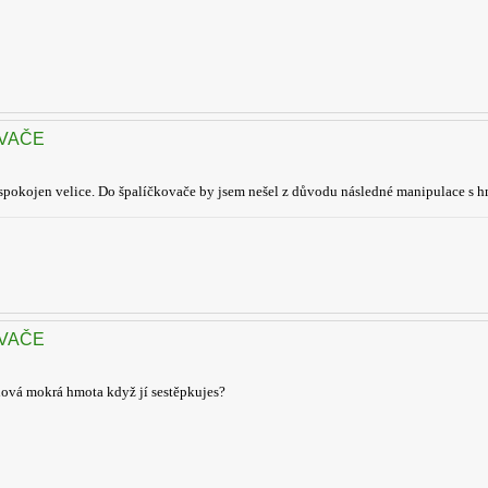
OVAČE
spokojen velice. Do špalíčkovače by jsem nešel z důvodu následné manipulace s 
OVAČE
hová mokrá hmota když jí sestěpkujes?