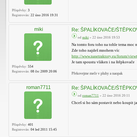
Příspěvky:
3
Registrován:
22 úno 2016 19:31
miki
Re: ŠPALÍKOVAČE/ŠTĚPK
od
miki
» 22 úno 2016 19:53
Na tomto foru toho na tohle tema moc n
Zde toho najdeš mnohem víc
http://www.nasetraktory.eu/forum/viewt
Je tam spoustu vláken i na štěpkovače
Příspěvky:
554
Registrován:
08 črc 2009 20:06
Překovejme meče v pluhy a naopak
roman7711
Re: ŠPALÍKOVAČE/ŠTĚPK
od
roman7711
» 22 úno 2016 20:11
Chceš si ho sám postavit nebo koupit j
Příspěvky:
401
Registrován:
04 led 2011 15:45