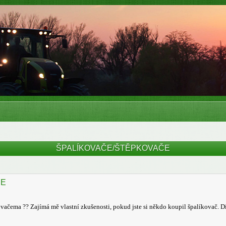
ŠPALÍKOVAČE/ŠTĚPKOVAČE
ČE
vačema ?? Zajímá mě vlastní zkušenosti, pokud jste si někdo koupil špalíkovač. 