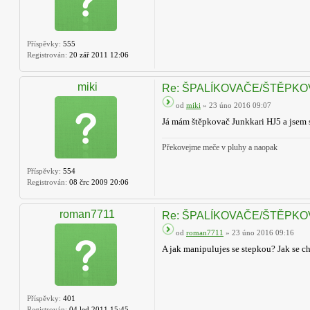
Příspěvky:
555
Registrován:
20 zář 2011 12:06
miki
Re: ŠPALÍKOVAČE/ŠTĚPK
od
miki
» 23 úno 2016 09:07
Já mám štěpkovač Junkkari HJ5 a jsem 
Překovejme meče v pluhy a naopak
Příspěvky:
554
Registrován:
08 črc 2009 20:06
roman7711
Re: ŠPALÍKOVAČE/ŠTĚPK
od
roman7711
» 23 úno 2016 09:16
A jak manipulujes se stepkou? Jak se c
Příspěvky:
401
Registrován:
04 led 2011 15:45